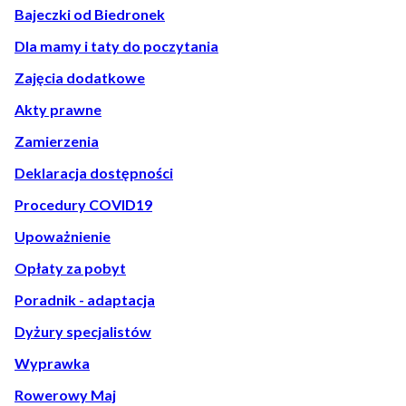
Bajeczki od Biedronek
Dla mamy i taty do poczytania
Zajęcia dodatkowe
Akty prawne
Zamierzenia
Deklaracja dostępności
Procedury COVID19
Upoważnienie
Opłaty za pobyt
Poradnik - adaptacja
Dyżury specjalistów
Wyprawka
Rowerowy Maj