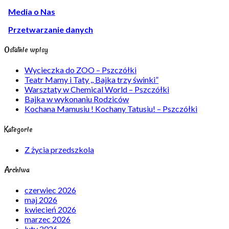
Media o Nas
Przetwarzanie danych
Ostatnie wpisy
Wycieczka do ZOO – Pszczółki
Teatr Mamy i Taty ,, Bajka trzy świnki”
Warsztaty w Chemical World – Pszczółki
Bajka w wykonaniu Rodziców
Kochana Mamusiu ! Kochany Tatusiu! – Pszczółki
Kategorie
Z życia przedszkola
Archiwa
czerwiec 2026
maj 2026
kwiecień 2026
marzec 2026
luty 2026