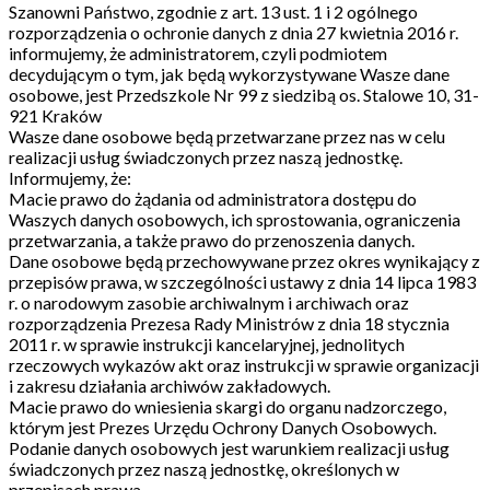
Szanowni Państwo, zgodnie z art. 13 ust. 1 i 2 ogólnego
rozporządzenia o ochronie danych z dnia 27 kwietnia 2016 r.
informujemy, że administratorem, czyli podmiotem
decydującym o tym, jak będą wykorzystywane Wasze dane
osobowe, jest Przedszkole Nr 99 z siedzibą os. Stalowe 10, 31-
921 Kraków
Wasze dane osobowe będą przetwarzane przez nas w celu
realizacji usług świadczonych przez naszą jednostkę.
Informujemy, że:
Macie prawo do żądania od administratora dostępu do
Waszych danych osobowych, ich sprostowania, ograniczenia
przetwarzania, a także prawo do przenoszenia danych.
Dane osobowe będą przechowywane przez okres wynikający z
przepisów prawa, w szczególności ustawy z dnia 14 lipca 1983
r. o narodowym zasobie archiwalnym i archiwach oraz
rozporządzenia Prezesa Rady Ministrów z dnia 18 stycznia
2011 r. w sprawie instrukcji kancelaryjnej, jednolitych
rzeczowych wykazów akt oraz instrukcji w sprawie organizacji
i zakresu działania archiwów zakładowych.
Macie prawo do wniesienia skargi do organu nadzorczego,
którym jest Prezes Urzędu Ochrony Danych Osobowych.
Podanie danych osobowych jest warunkiem realizacji usług
świadczonych przez naszą jednostkę, określonych w
przepisach prawa.