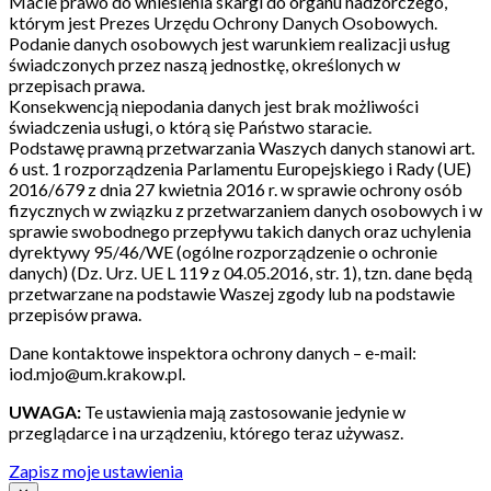
Macie prawo do wniesienia skargi do organu nadzorczego,
którym jest Prezes Urzędu Ochrony Danych Osobowych.
Podanie danych osobowych jest warunkiem realizacji usług
świadczonych przez naszą jednostkę, określonych w
przepisach prawa.
Konsekwencją niepodania danych jest brak możliwości
świadczenia usługi, o którą się Państwo staracie.
Podstawę prawną przetwarzania Waszych danych stanowi art.
6 ust. 1 rozporządzenia Parlamentu Europejskiego i Rady (UE)
2016/679 z dnia 27 kwietnia 2016 r. w sprawie ochrony osób
fizycznych w związku z przetwarzaniem danych osobowych i w
sprawie swobodnego przepływu takich danych oraz uchylenia
dyrektywy 95/46/WE (ogólne rozporządzenie o ochronie
danych) (Dz. Urz. UE L 119 z 04.05.2016, str. 1), tzn. dane będą
przetwarzane na podstawie Waszej zgody lub na podstawie
przepisów prawa.
Dane kontaktowe inspektora ochrony danych – e-mail:
iod.mjo@um.krakow.pl.
UWAGA:
Te ustawienia mają zastosowanie jedynie w
przeglądarce i na urządzeniu, którego teraz używasz.
Zapisz moje ustawienia