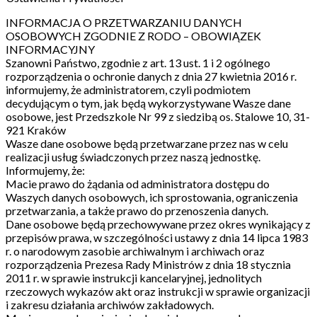
INFORMACJA O PRZETWARZANIU DANYCH
OSOBOWYCH ZGODNIE Z RODO – OBOWIĄZEK
INFORMACYJNY
Szanowni Państwo, zgodnie z art. 13 ust. 1 i 2 ogólnego
rozporządzenia o ochronie danych z dnia 27 kwietnia 2016 r.
informujemy, że administratorem, czyli podmiotem
decydującym o tym, jak będą wykorzystywane Wasze dane
osobowe, jest Przedszkole Nr 99 z siedzibą os. Stalowe 10, 31-
921 Kraków
Wasze dane osobowe będą przetwarzane przez nas w celu
realizacji usług świadczonych przez naszą jednostkę.
Informujemy, że:
Macie prawo do żądania od administratora dostępu do
Waszych danych osobowych, ich sprostowania, ograniczenia
przetwarzania, a także prawo do przenoszenia danych.
Dane osobowe będą przechowywane przez okres wynikający z
przepisów prawa, w szczególności ustawy z dnia 14 lipca 1983
r. o narodowym zasobie archiwalnym i archiwach oraz
rozporządzenia Prezesa Rady Ministrów z dnia 18 stycznia
2011 r. w sprawie instrukcji kancelaryjnej, jednolitych
rzeczowych wykazów akt oraz instrukcji w sprawie organizacji
i zakresu działania archiwów zakładowych.