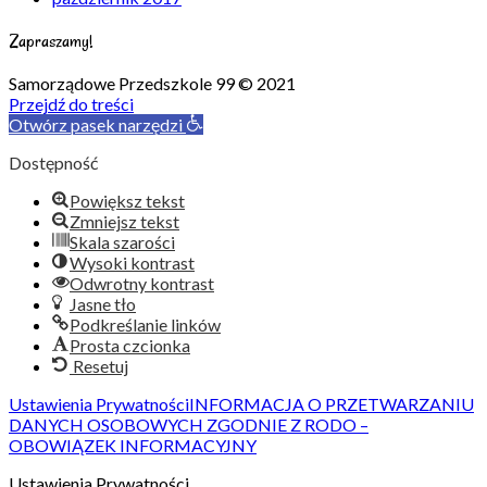
Zapraszamy!
Samorządowe Przedszkole 99 © 2021
Przejdź do treści
Otwórz pasek narzędzi
Dostępność
Powiększ tekst
Zmniejsz tekst
Skala szarości
Wysoki kontrast
Odwrotny kontrast
Jasne tło
Podkreślanie linków
Prosta czcionka
Resetuj
Ustawienia Prywatności
INFORMACJA O PRZETWARZANIU
DANYCH OSOBOWYCH ZGODNIE Z RODO –
OBOWIĄZEK INFORMACYJNY
Ustawienia Prywatności