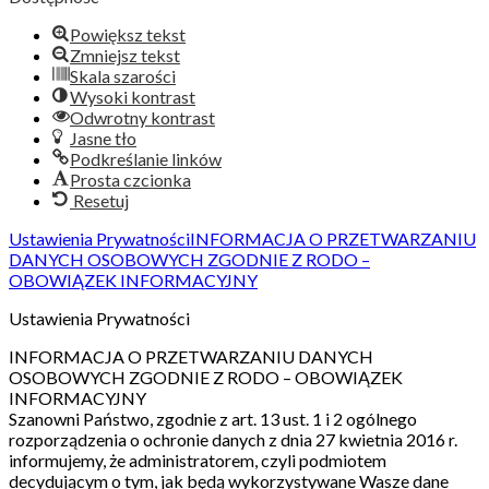
Powiększ tekst
Zmniejsz tekst
Skala szarości
Wysoki kontrast
Odwrotny kontrast
Jasne tło
Podkreślanie linków
Prosta czcionka
Resetuj
Ustawienia Prywatności
INFORMACJA O PRZETWARZANIU
DANYCH OSOBOWYCH ZGODNIE Z RODO –
OBOWIĄZEK INFORMACYJNY
Ustawienia Prywatności
INFORMACJA O PRZETWARZANIU DANYCH
OSOBOWYCH ZGODNIE Z RODO – OBOWIĄZEK
INFORMACYJNY
Szanowni Państwo, zgodnie z art. 13 ust. 1 i 2 ogólnego
rozporządzenia o ochronie danych z dnia 27 kwietnia 2016 r.
informujemy, że administratorem, czyli podmiotem
decydującym o tym, jak będą wykorzystywane Wasze dane