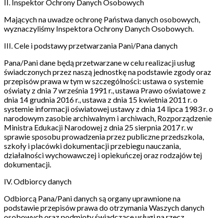
II. Inspektor Ochrony Danych Osobowych
Mających na uwadze ochronę Państwa danych osobowych,
wyznaczyliśmy Inspektora Ochrony Danych Osobowych.
III. Cele i podstawy przetwarzania Pani/Pana danych
Pana/Pani dane będą przetwarzane w celu realizacji usług
świadczonych przez naszą jednostkę na podstawie zgody oraz
przepisów prawa w tym w szczególności: ustawa o systemie
oświaty z dnia 7 września 1991 r., ustawa Prawo oświatowe z
dnia 14 grudnia 2016 r., ustawa z dnia 15 kwietnia 2011 r. o
systemie informacji oświatowej ustawy z dnia 14 lipca 1983 r. o
narodowym zasobie archiwalnym i archiwach, Rozporządzenie
Ministra Edukacji Narodowej z dnia 25 sierpnia 2017 r. w
sprawie sposobu prowadzenia przez publiczne przedszkola,
szkoły i placówki dokumentacji przebiegu nauczania,
działalności wychowawczej i opiekuńczej oraz rodzajów tej
dokumentacji.
IV. Odbiorcy danych
Odbiorcą Pana/Pani danych są organy uprawnione na
podstawie przepisów prawa do otrzymania Waszych danych
osobowych oraz podmioty świadczące usługi na rzecz