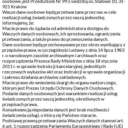
osobowe, jest Przedszkole Nr 99 z siedzibą os. Stalowe 10, 31-
921 Kraków
Wasze dane osobowe będą przetwarzane przez nas w celu
realizacji usług świadczonych przez naszą jednostkę.
Informujemy, że:
Macie prawo do żądania od administratora dostępu do
Waszych danych osobowych, ich sprostowania, ograniczenia
przetwarzania, a także prawo do przenoszenia danych.
Dane osobowe będą przechowywane przez okres wynikający z
przepisów prawa, w szczególności ustawy z dnia 14 lipca 1983
r. o narodowym zasobie archiwalnym i archiwach oraz
rozporządzenia Prezesa Rady Ministrów z dnia 18 stycznia
2011 r. w sprawie instrukcji kancelaryjnej, jednolitych
rzeczowych wykazów akt oraz instrukcji w sprawie organizacji
i zakresu działania archiwów zakładowych.
Macie prawo do wniesienia skargi do organu nadzorczego,
którym jest Prezes Urzędu Ochrony Danych Osobowych.
Podanie danych osobowych jest warunkiem realizacji usług
świadczonych przez naszą jednostkę, określonych w
przepisach prawa.
Konsekwencją niepodania danych jest brak możliwości
świadczenia usługi, o którą się Państwo staracie.
Podstawę prawną przetwarzania Waszych danych stanowi art.
6 ust. 1 rozporządzenia Parlamentu Europejskiego i Rady (UE)