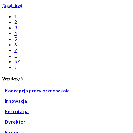
Czytaj więcej
1
2
3
4
5
6
7
...
57
»
Przedszkole
Koncepcja pracy przedszkola
Innowacja
Rekrutacja
Dyrektor
Kadra