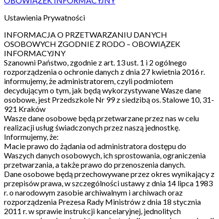
OBOWIĄZEK INFORMACYJNY
Ustawienia Prywatności
INFORMACJA O PRZETWARZANIU DANYCH
OSOBOWYCH ZGODNIE Z RODO – OBOWIĄZEK
INFORMACYJNY
Szanowni Państwo, zgodnie z art. 13 ust. 1 i 2 ogólnego
rozporządzenia o ochronie danych z dnia 27 kwietnia 2016 r.
informujemy, że administratorem, czyli podmiotem
decydującym o tym, jak będą wykorzystywane Wasze dane
osobowe, jest Przedszkole Nr 99 z siedzibą os. Stalowe 10, 31-
921 Kraków
Wasze dane osobowe będą przetwarzane przez nas w celu
realizacji usług świadczonych przez naszą jednostkę.
Informujemy, że:
Macie prawo do żądania od administratora dostępu do
Waszych danych osobowych, ich sprostowania, ograniczenia
przetwarzania, a także prawo do przenoszenia danych.
Dane osobowe będą przechowywane przez okres wynikający z
przepisów prawa, w szczególności ustawy z dnia 14 lipca 1983
r. o narodowym zasobie archiwalnym i archiwach oraz
rozporządzenia Prezesa Rady Ministrów z dnia 18 stycznia
2011 r. w sprawie instrukcji kancelaryjnej, jednolitych