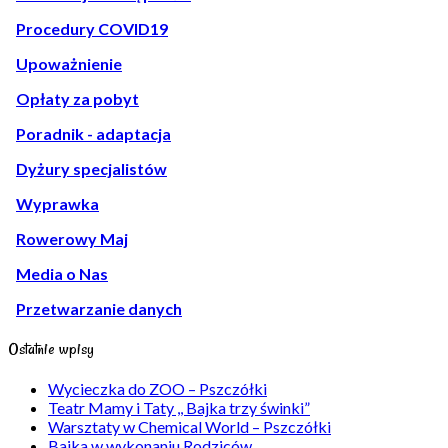
Procedury COVID19
Upoważnienie
Opłaty za pobyt
Poradnik - adaptacja
Dyżury specjalistów
Wyprawka
Rowerowy Maj
Media o Nas
Przetwarzanie danych
Ostatnie wpisy
Wycieczka do ZOO – Pszczółki
Teatr Mamy i Taty ,, Bajka trzy świnki”
Warsztaty w Chemical World – Pszczółki
Bajka w wykonaniu Rodziców