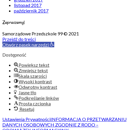
listopad 2017
październik 2017
Zapraszamy!
Samorządowe Przedszkole 99 © 2021
Przejdź do treści
Otwórz pasek narzędzi
Dostępność
Powiększ tekst
Zmniejsz tekst
Skala szarości
Wysoki kontrast
Odwrotny kontrast
Jasne tło
Podkreślanie linków
Prosta czcionka
Resetuj
Ustawienia Prywatności
INFORMACJA O PRZETWARZANIU
DANYCH OSOBOWYCH ZGODNIE Z RODO –