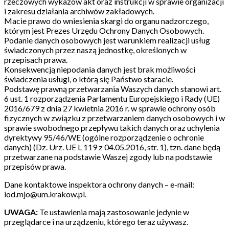
rzeczowych wykazów akt oraz instrukcji w sprawie organizacji
i zakresu działania archiwów zakładowych.
Macie prawo do wniesienia skargi do organu nadzorczego,
którym jest Prezes Urzędu Ochrony Danych Osobowych.
Podanie danych osobowych jest warunkiem realizacji usług
świadczonych przez naszą jednostkę, określonych w
przepisach prawa.
Konsekwencją niepodania danych jest brak możliwości
świadczenia usługi, o którą się Państwo staracie.
Podstawę prawną przetwarzania Waszych danych stanowi art.
6 ust. 1 rozporządzenia Parlamentu Europejskiego i Rady (UE)
2016/679 z dnia 27 kwietnia 2016 r. w sprawie ochrony osób
fizycznych w związku z przetwarzaniem danych osobowych i w
sprawie swobodnego przepływu takich danych oraz uchylenia
dyrektywy 95/46/WE (ogólne rozporządzenie o ochronie
danych) (Dz. Urz. UE L 119 z 04.05.2016, str. 1), tzn. dane będą
przetwarzane na podstawie Waszej zgody lub na podstawie
przepisów prawa.
Dane kontaktowe inspektora ochrony danych – e-mail:
iod.mjo@um.krakow.pl.
UWAGA:
Te ustawienia mają zastosowanie jedynie w
przeglądarce i na urządzeniu, którego teraz używasz.