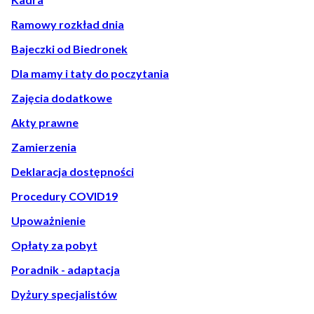
Ramowy rozkład dnia
Bajeczki od Biedronek
Dla mamy i taty do poczytania
Zajęcia dodatkowe
Akty prawne
Zamierzenia
Deklaracja dostępności
Procedury COVID19
Upoważnienie
Opłaty za pobyt
Poradnik - adaptacja
Dyżury specjalistów