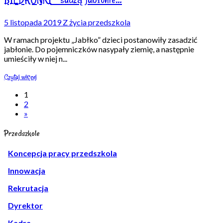
5 listopada 2019
Z życia przedszkola
W ramach projektu „Jabłko” dzieci postanowiły zasadzić
jabłonie. Do pojemniczków nasypały ziemię, a następnie
umieściły w niej n
...
Czytaj więcej
1
2
»
Przedszkole
Koncepcja pracy przedszkola
Innowacja
Rekrutacja
Dyrektor
Kadra