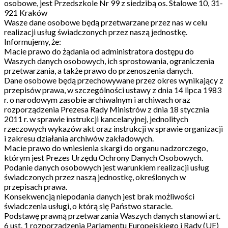
osobowe, jest Przedszkole Nr 99 z siedzibą os. Stalowe 10, 31-
921 Kraków
Wasze dane osobowe będą przetwarzane przez nas w celu
realizacji usług świadczonych przez naszą jednostkę.
Informujemy, że:
Macie prawo do żądania od administratora dostępu do
Waszych danych osobowych, ich sprostowania, ograniczenia
przetwarzania, a także prawo do przenoszenia danych.
Dane osobowe będą przechowywane przez okres wynikający z
przepisów prawa, w szczególności ustawy z dnia 14 lipca 1983
r. o narodowym zasobie archiwalnym i archiwach oraz
rozporządzenia Prezesa Rady Ministrów z dnia 18 stycznia
2011 r. w sprawie instrukcji kancelaryjnej, jednolitych
rzeczowych wykazów akt oraz instrukcji w sprawie organizacji
i zakresu działania archiwów zakładowych.
Macie prawo do wniesienia skargi do organu nadzorczego,
którym jest Prezes Urzędu Ochrony Danych Osobowych.
Podanie danych osobowych jest warunkiem realizacji usług
świadczonych przez naszą jednostkę, określonych w
przepisach prawa.
Konsekwencją niepodania danych jest brak możliwości
świadczenia usługi, o którą się Państwo staracie.
Podstawę prawną przetwarzania Waszych danych stanowi art.
6 ust. 1 rozporządzenia Parlamentu Europejskiego i Rady (UE)