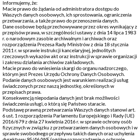
Informujemy, że:
Macie prawo do żądania od administratora dostępu do
Waszych danych osobowych, ich sprostowania, ograniczenia
przetwarzania, a także prawo do przenoszenia danych.
Dane osobowe będą przechowywane przez okres wynikający z
przepisów prawa, w szczególności ustawy z dnia 14 lipca 1983
r. o narodowym zasobie archiwalnym i archiwach oraz
rozporządzenia Prezesa Rady Ministrów z dnia 18 stycznia
2011 r. w sprawie instrukcji kancelaryjnej, jednolitych
rzeczowych wykazów akt oraz instrukcji w sprawie organizacji
i zakresu działania archiwów zakładowych.
Macie prawo do wniesienia skargi do organu nadzorczego,
którym jest Prezes Urzędu Ochrony Danych Osobowych.
Podanie danych osobowych jest warunkiem realizacji usług
świadczonych przez naszą jednostkę, określonych w
przepisach prawa.
Konsekwencją niepodania danych jest brak możliwości
świadczenia usługi, o którą się Państwo staracie.
Podstawę prawną przetwarzania Waszych danych stanowi art.
6 ust. 1 rozporządzenia Parlamentu Europejskiego i Rady (UE)
2016/679 z dnia 27 kwietnia 2016 r. w sprawie ochrony osób
fizycznych w związku z przetwarzaniem danych osobowych i w
sprawie swobodnego przepływu takich danych oraz uchylenia
dyrektywy 95/46/WE (ogólne rozporządzenie o ochronie