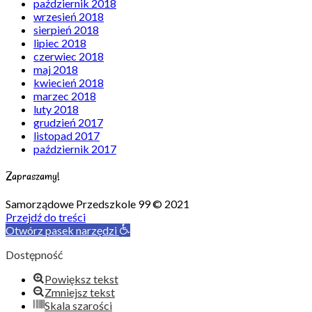
październik 2018
wrzesień 2018
sierpień 2018
lipiec 2018
czerwiec 2018
maj 2018
kwiecień 2018
marzec 2018
luty 2018
grudzień 2017
listopad 2017
październik 2017
Zapraszamy!
Samorządowe Przedszkole 99 © 2021
Przejdź do treści
Otwórz pasek narzędzi
Dostępność
Powiększ tekst
Zmniejsz tekst
Skala szarości