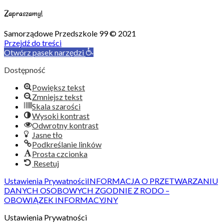
Zapraszamy!
Samorządowe Przedszkole 99 © 2021
Przejdź do treści
Otwórz pasek narzędzi
Dostępność
Powiększ tekst
Zmniejsz tekst
Skala szarości
Wysoki kontrast
Odwrotny kontrast
Jasne tło
Podkreślanie linków
Prosta czcionka
Resetuj
Ustawienia Prywatności
INFORMACJA O PRZETWARZANIU
DANYCH OSOBOWYCH ZGODNIE Z RODO –
OBOWIĄZEK INFORMACYJNY
Ustawienia Prywatności