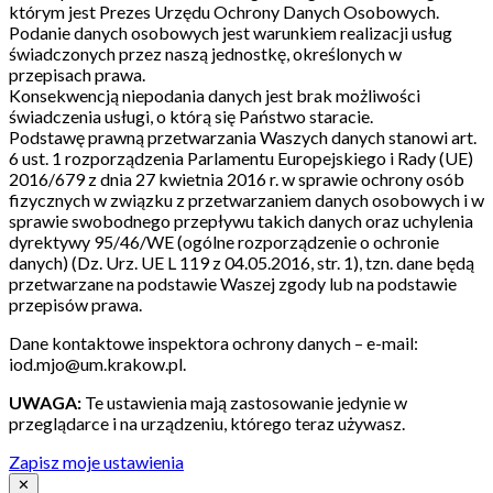
którym jest Prezes Urzędu Ochrony Danych Osobowych.
Podanie danych osobowych jest warunkiem realizacji usług
świadczonych przez naszą jednostkę, określonych w
przepisach prawa.
Konsekwencją niepodania danych jest brak możliwości
świadczenia usługi, o którą się Państwo staracie.
Podstawę prawną przetwarzania Waszych danych stanowi art.
6 ust. 1 rozporządzenia Parlamentu Europejskiego i Rady (UE)
2016/679 z dnia 27 kwietnia 2016 r. w sprawie ochrony osób
fizycznych w związku z przetwarzaniem danych osobowych i w
sprawie swobodnego przepływu takich danych oraz uchylenia
dyrektywy 95/46/WE (ogólne rozporządzenie o ochronie
danych) (Dz. Urz. UE L 119 z 04.05.2016, str. 1), tzn. dane będą
przetwarzane na podstawie Waszej zgody lub na podstawie
przepisów prawa.
Dane kontaktowe inspektora ochrony danych – e-mail:
iod.mjo@um.krakow.pl.
UWAGA:
Te ustawienia mają zastosowanie jedynie w
przeglądarce i na urządzeniu, którego teraz używasz.
Zapisz moje ustawienia
✕