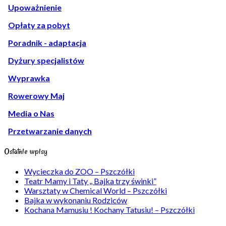
Upoważnienie
Opłaty za pobyt
Poradnik - adaptacja
Dyżury specjalistów
Wyprawka
Rowerowy Maj
Media o Nas
Przetwarzanie danych
Ostatnie wpisy
Wycieczka do ZOO – Pszczółki
Teatr Mamy i Taty ,, Bajka trzy świnki”
Warsztaty w Chemical World – Pszczółki
Bajka w wykonaniu Rodziców
Kochana Mamusiu ! Kochany Tatusiu! – Pszczółki