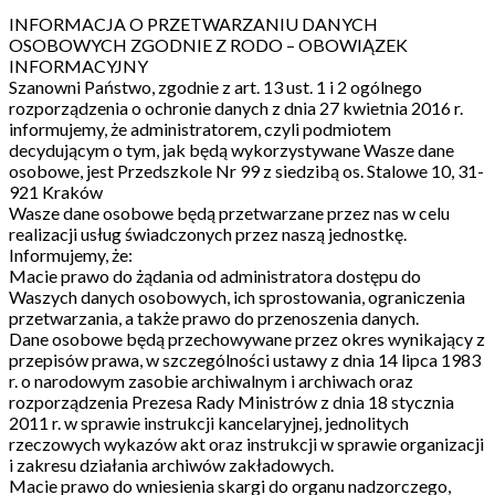
INFORMACJA O PRZETWARZANIU DANYCH
OSOBOWYCH ZGODNIE Z RODO – OBOWIĄZEK
INFORMACYJNY
Szanowni Państwo, zgodnie z art. 13 ust. 1 i 2 ogólnego
rozporządzenia o ochronie danych z dnia 27 kwietnia 2016 r.
informujemy, że administratorem, czyli podmiotem
decydującym o tym, jak będą wykorzystywane Wasze dane
osobowe, jest Przedszkole Nr 99 z siedzibą os. Stalowe 10, 31-
921 Kraków
Wasze dane osobowe będą przetwarzane przez nas w celu
realizacji usług świadczonych przez naszą jednostkę.
Informujemy, że:
Macie prawo do żądania od administratora dostępu do
Waszych danych osobowych, ich sprostowania, ograniczenia
przetwarzania, a także prawo do przenoszenia danych.
Dane osobowe będą przechowywane przez okres wynikający z
przepisów prawa, w szczególności ustawy z dnia 14 lipca 1983
r. o narodowym zasobie archiwalnym i archiwach oraz
rozporządzenia Prezesa Rady Ministrów z dnia 18 stycznia
2011 r. w sprawie instrukcji kancelaryjnej, jednolitych
rzeczowych wykazów akt oraz instrukcji w sprawie organizacji
i zakresu działania archiwów zakładowych.
Macie prawo do wniesienia skargi do organu nadzorczego,