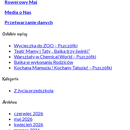
Rowerowy Maj
Media o Nas
Przetwarzanie danych
Ostatnie wpisy
Wycieczka do ZOO – Pszczółki
Teatr Mamy i Taty ,, Bajka trzy świnki”
Warsztaty w Chemical World – Pszczółki
Bajka w wykonaniu Rodziców
Kochana Mamusiu ! Kochany Tatusiu! – Pszczółki
Kategorie
Z życia przedszkola
Archiwa
czerwiec 2026
maj 2026
kwiecień 2026
marzec 2026