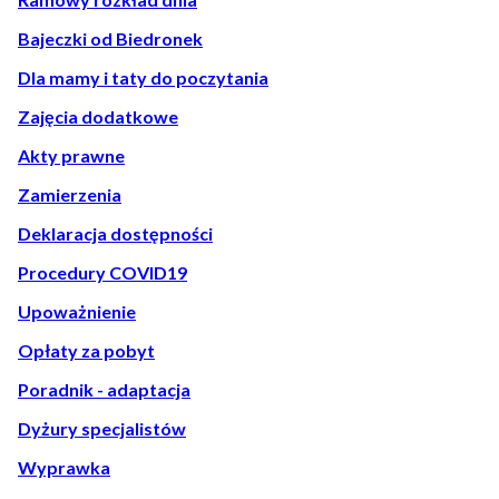
Bajeczki od Biedronek
Dla mamy i taty do poczytania
Zajęcia dodatkowe
Akty prawne
Zamierzenia
Deklaracja dostępności
Procedury COVID19
Upoważnienie
Opłaty za pobyt
Poradnik - adaptacja
Dyżury specjalistów
Wyprawka