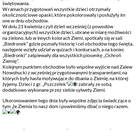
świętowania.
W ramach przygotowań wszystkie dzieci otrzymały
okolicznościowe opaski, które pokolorowały i posłużyły im
one w dniu obchodów.
W dniu 21 kwietnia czyli dzień wcześniej (z powodów
organizacyjnych) wszystkie dzieci, ubrane w miarę możliwości
na zielono, lub w innych kolorach Ziemi, spotkały się w sali
„Biedronek” gdzie poznały historię i cel obchodów tego święta,
następnie wzięły udział w quizach i konkursach, a na koniec
„Biedronki” zaśpiewały dla wszystkich piosenkę „Ochroń
Ziemię”.
Kolejnym punktem obchodów było wspólne wyjście nad Zalew
Nowohucki z wcześniej przygotowanymi transparentami, na
których były hasła motywujące do dbania o Ziemię, na której
żyjemy. Dzieci z gr. „Pszczółek”
zabrały ze sobą
dodatkowo wykonane przez siebie sylwety Ziemi.
Ukoronowaniem tego dnia były wspólne zdjęcia świadczące o
tym ,że Ziemia to nasz dom i powinniśmy dbać o niego razem.