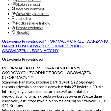
Skala szarości
Wysoki kontrast
Odwrotny kontrast
Jasne tło
Podkreślanie linków
Prosta czcionka
Resetuj
Ustawienia Prywatności
INFORMACJA O PRZETWARZANIU
DANYCH OSOBOWYCH ZGODNIE Z RODO –
OBOWIĄZEK INFORMACYJNY
Ustawienia Prywatności
INFORMACJA O PRZETWARZANIU DANYCH
OSOBOWYCH ZGODNIE Z RODO – OBOWIĄZEK
INFORMACYJNY
Szanowni Państwo, zgodnie z art. 13 ust. 1 i 2 ogólnego
rozporządzenia o ochronie danych z dnia 27 kwietnia 2016 r.
informujemy, że administratorem, czyli podmiotem
decydującym o tym, jak będą wykorzystywane Wasze dane
osobowe, jest Przedszkole Nr 99 z siedzibą os. Stalowe 10, 31-
921 Kraków
Wasze dane osobowe będą przetwarzane przez nas w celu