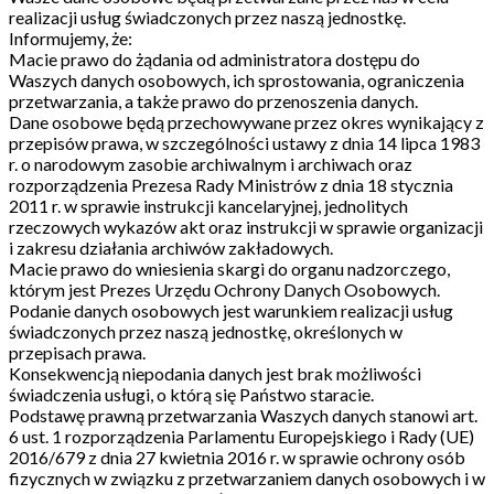
realizacji usług świadczonych przez naszą jednostkę.
Informujemy, że:
Macie prawo do żądania od administratora dostępu do
Waszych danych osobowych, ich sprostowania, ograniczenia
przetwarzania, a także prawo do przenoszenia danych.
Dane osobowe będą przechowywane przez okres wynikający z
przepisów prawa, w szczególności ustawy z dnia 14 lipca 1983
r. o narodowym zasobie archiwalnym i archiwach oraz
rozporządzenia Prezesa Rady Ministrów z dnia 18 stycznia
2011 r. w sprawie instrukcji kancelaryjnej, jednolitych
rzeczowych wykazów akt oraz instrukcji w sprawie organizacji
i zakresu działania archiwów zakładowych.
Macie prawo do wniesienia skargi do organu nadzorczego,
którym jest Prezes Urzędu Ochrony Danych Osobowych.
Podanie danych osobowych jest warunkiem realizacji usług
świadczonych przez naszą jednostkę, określonych w
przepisach prawa.
Konsekwencją niepodania danych jest brak możliwości
świadczenia usługi, o którą się Państwo staracie.
Podstawę prawną przetwarzania Waszych danych stanowi art.
6 ust. 1 rozporządzenia Parlamentu Europejskiego i Rady (UE)
2016/679 z dnia 27 kwietnia 2016 r. w sprawie ochrony osób
fizycznych w związku z przetwarzaniem danych osobowych i w