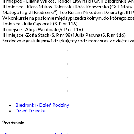
II miejsce – Liliana Wilkos, Teodor Litwiński (Gr. II Biedronki), An
III miejsce –Klara Mikoś-Talerzak i Róża Konwerska (Gr. I Moty
Matoga (z gr.II Biedronki”), Teo Kuran i Nikodem Dziura (gr. III 
W konkursie na poziomie międzyprzedszkolnym, do którego zosta
I miejsce -Julia Gąsiorek (S. P. nr 116)
II miejsce –Alicja Wrotniak (S. P. nr 116)
III miejsce -Zofia Stach (S. P. nr 88) i Julia Pacyna (S. P. nr 116)
Serdecznie gratulujemy i dziękujęmy rodzicom wraz z dziećmi za 
Biedronki - Dzień Rodziny
Dzień Dziecka
Przedszkole