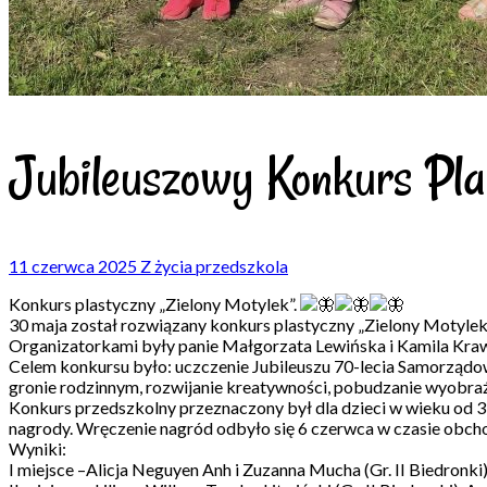
Jubileuszowy Konkurs Plas
11 czerwca 2025
Z życia przedszkola
Konkurs plastyczny „Zielony Motylek”.
30 maja został rozwiązany konkurs plastyczny „Zielony Motylek
Organizatorkami były panie Małgorzata Lewińska i Kamila Kra
Celem konkursu było: uczczenie Jubileuszu 70-lecia Samorządo
gronie rodzinnym, rozwijanie kreatywności, pobudzanie wyobraźn
Konkurs przedszkolny przeznaczony był dla dzieci w wieku od 3-6 l
nagrody. Wręczenie nagród odbyło się 6 czerwca w czasie obch
Wyniki:
I miejsce –Alicja Neguyen Anh i Zuzanna Mucha (Gr. II Biedronki