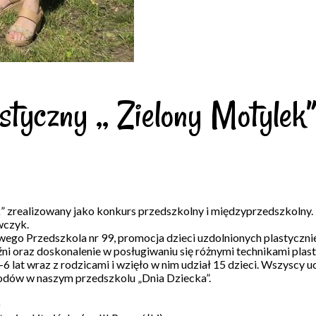
tyczny ,, Zielony Motylek
” zrealizowany jako konkurs przedszkolny i międzyprzedszkolny.
wczyk.
wego Przedszkola nr 99, promocja dzieci uzdolnionych plastyczni
i oraz doskonalenie w posługiwaniu się różnymi technikami plast
at wraz z rodzicami i wzięło w nim udział 15 dzieci. Wszyscy uczest
odów w naszym przedszkolu „Dnia Dziecka”.
)