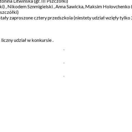
tonina Litwińska (gr. III Pszczółki)
lki) , Nikodem Sznmigielski , Anna Sawicka, Maksim Holovchenko 
Pszczółki)
ły zaproszone cztery przedszkola (niestety udział wzięły tylko
liczny udział w konkursie .