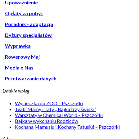
Upoważnienie
Opłaty za pobyt
Poradnik - adaptacja
Dyżury specjalistów
Wyprawka
Rowerowy Maj
Media o Nas
Przetwarzanie danych
Ostatnie wpisy
Wycieczka do ZOO – Pszczółki
Teatr Mamy i Taty ,, Bajka trzy świnki”
Warsztaty w Chemical World – Pszczółki
Bajka w wykonaniu Rodziców
Kochana Mamusiu ! Kochany Tatusiu! – Pszczółki