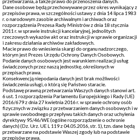
przetwarzania, a także prawo do przenoszenia danych.
Dane osobowe będą przechowywane przez okres wynikający z
przepisów prawa, w szczególności ustawy z dnia 14 lipca 1983
r. o narodowym zasobie archiwalnym i archiwach oraz
rozporządzenia Prezesa Rady Ministrów z dnia 18 stycznia
2011 r. w sprawie instrukcji kancelaryjnej, jednolitych
rzeczowych wykazów akt oraz instrukcji w sprawie organizacji
i zakresu działania archiwów zakładowych.
Macie prawo do wniesienia skargi do organu nadzorczego,
którym jest Prezes Urzędu Ochrony Danych Osobowych.
Podanie danych osobowych jest warunkiem realizacji usług
świadczonych przez naszą jednostkę, określonych w
przepisach prawa.
Konsekwencją niepodania danych jest brak możliwości
świadczenia usługi, o którą się Państwo staracie.
Podstawę prawną przetwarzania Waszych danych stanowi art.
6 ust. 1 rozporządzenia Parlamentu Europejskiego i Rady (UE)
2016/679 z dnia 27 kwietnia 2016 r. w sprawie ochrony osób
fizycznych w związku z przetwarzaniem danych osobowych i w
sprawie swobodnego przepływu takich danych oraz uchylenia
dyrektywy 95/46/WE (ogólne rozporządzenie o ochronie
danych) (Dz. Urz. UE L 119 z 04.05.2016, str. 1), tzn. dane będą
przetwarzane na podstawie Waszej zgody lub na podstawie
przepisów prawa.