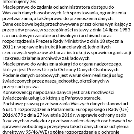
Informujemy, że:
Macie prawo do żądania od administratora dostępu do
Waszych danych osobowych, ich sprostowania, ograniczenia
przetwarzania, a także prawo do przenoszenia danych.
Dane osobowe będą przechowywane przez okres wynikający z
przepisów prawa, w szczególności ustawy z dnia 14 lipca 1983
r. o narodowym zasobie archiwalnym i archiwach oraz
rozporządzenia Prezesa Rady Ministrów z dnia 18 stycznia
2011 r. w sprawie instrukcji kancelaryjnej, jednolitych
rzeczowych wykazów akt oraz instrukcji w sprawie organizacji
i zakresu działania archiwów zakładowych.
Macie prawo do wniesienia skargi do organu nadzorczego,
którym jest Prezes Urzędu Ochrony Danych Osobowych.
Podanie danych osobowych jest warunkiem realizacji usług
świadczonych przez naszą jednostkę, określonych w
przepisach prawa.
Konsekwencją niepodania danych jest brak możliwości
świadczenia usługi, o którą się Państwo staracie.
Podstawę prawną przetwarzania Waszych danych stanowi art.
6 ust. 1 rozporządzenia Parlamentu Europejskiego i Rady (UE)
2016/679 z dnia 27 kwietnia 2016 r. w sprawie ochrony osób
fizycznych w związku z przetwarzaniem danych osobowych i w
sprawie swobodnego przepływu takich danych oraz uchylenia
dyrektywy 95/46/WE (ogólne rozporządzenie o ochronie