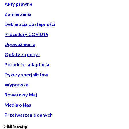
Akty prawne
Zamierzenia
Deklaracja dostępności
Procedury COVID19
Upoważnienie
Opłaty za pobyt
Poradnik - adaptacja
Dyżury specjalistów
Wyprawka
Rowerowy Maj
Media o Nas
Przetwarzanie danych
Ostatnie wpisy