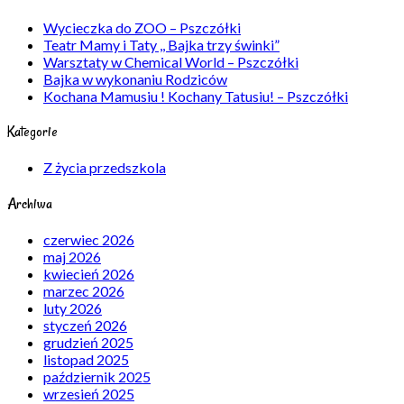
Wycieczka do ZOO – Pszczółki
Teatr Mamy i Taty ,, Bajka trzy świnki”
Warsztaty w Chemical World – Pszczółki
Bajka w wykonaniu Rodziców
Kochana Mamusiu ! Kochany Tatusiu! – Pszczółki
Kategorie
Z życia przedszkola
Archiwa
czerwiec 2026
maj 2026
kwiecień 2026
marzec 2026
luty 2026
styczeń 2026
grudzień 2025
listopad 2025
październik 2025
wrzesień 2025