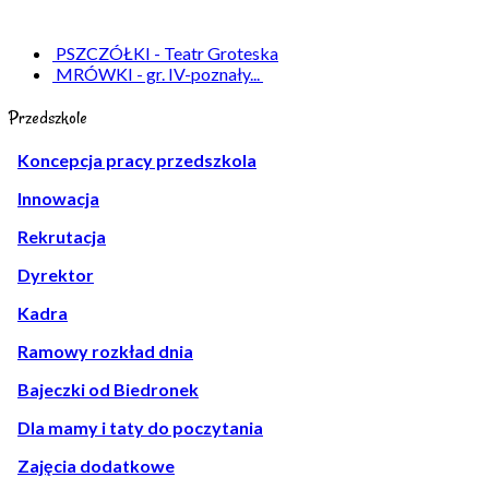
PSZCZÓŁKI - Teatr Groteska
MRÓWKI - gr. IV-poznały...
Przedszkole
Koncepcja pracy przedszkola
Innowacja
Rekrutacja
Dyrektor
Kadra
Ramowy rozkład dnia
Bajeczki od Biedronek
Dla mamy i taty do poczytania
Zajęcia dodatkowe