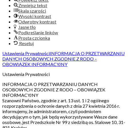
Zmniejsz tekst
Skala szarości
Wysoki kontrast
Odwrotny kontrast
Jasne tło
Podkreślanie linków
Prosta czcionka
Resetuj
Ustawienia Prywatności
INFORMACJA O PRZETWARZANIU
DANYCH OSOBOWYCH ZGODNIE Z RODO –
OBOWIĄZEK INFORMACYJNY
Ustawienia Prywatności
INFORMACJA O PRZETWARZANIU DANYCH
OSOBOWYCH ZGODNIE Z RODO – OBOWIĄZEK
INFORMACYJNY
Szanowni Państwo, zgodnie z art. 13 ust. 1 i 2 ogólnego
rozporządzenia o ochronie danych z dnia 27 kwietnia 2016 r.
informujemy, że administratorem, czyli podmiotem
decydującym o tym, jak będą wykorzystywane Wasze dane
osobowe, jest Przedszkole Nr 99 z siedzibą os. Stalowe 10, 31-
921 Kraków