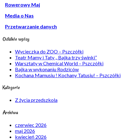
Rowerowy Maj
Media o Nas
Przetwarzanie danych
Ostatnie wpisy
Wycieczka do ZOO – Pszczółki
Teatr Mamy i Taty ,, Bajka trzy świnki”
Warsztaty w Chemical World – Pszczółki
Bajka w wykonaniu Rodziców
Kochana Mamusiu ! Kochany Tatusiu! – Pszczółki
Kategorie
Z życia przedszkola
Archiwa
czerwiec 2026
maj 2026
kwiecień 2026